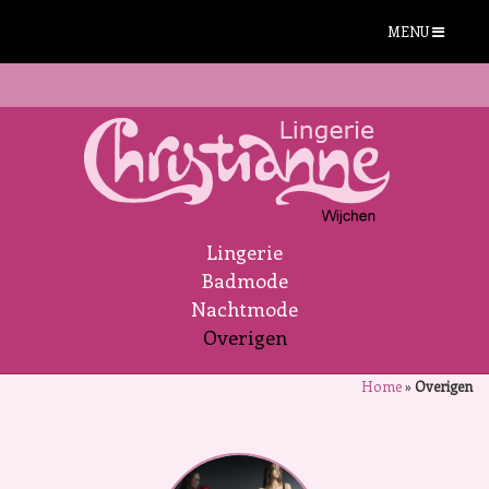
MENU
Lingerie
Badmode
Nachtmode
Overigen
Home
»
Overigen