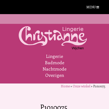
MENU
Lingerie
Badmode
Nachtmode
Overigen
Home
»
Onze winkel
»
P1010075
P1010075