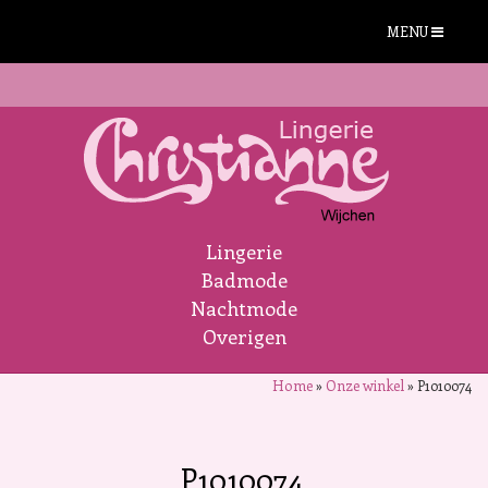
MENU
Lingerie
Badmode
Nachtmode
Overigen
Home
»
Onze winkel
»
P1010074
P1010074