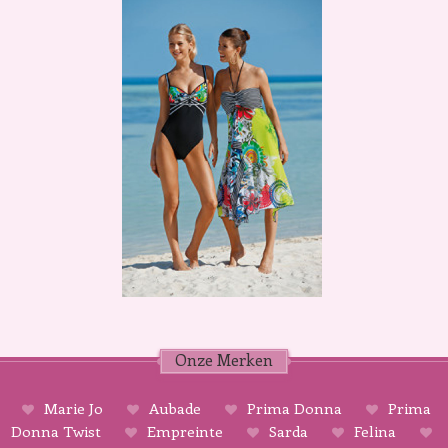
Onze Merken
Marie Jo
Aubade
Prima Donna
Prima
Donna Twist
Empreinte
Sarda
Felina