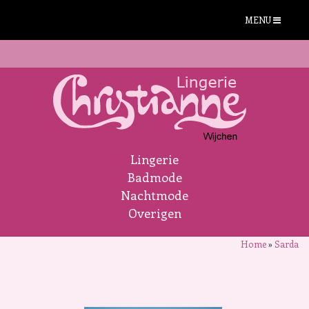
MENU
Lingerie
Badmode
Nachtmode
Overigen
Home
»
Sarda