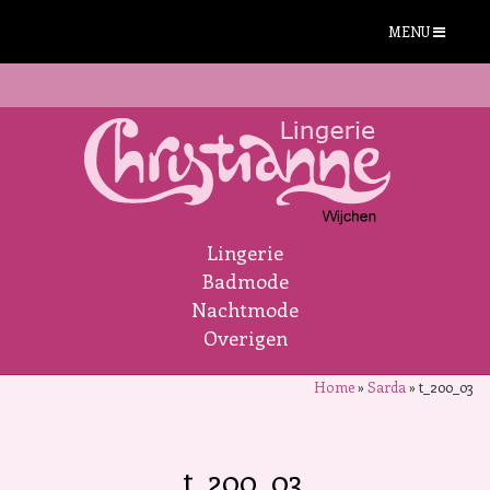
MENU
Lingerie
Badmode
Nachtmode
Overigen
Home
»
Sarda
»
t_200_03
t_200_03