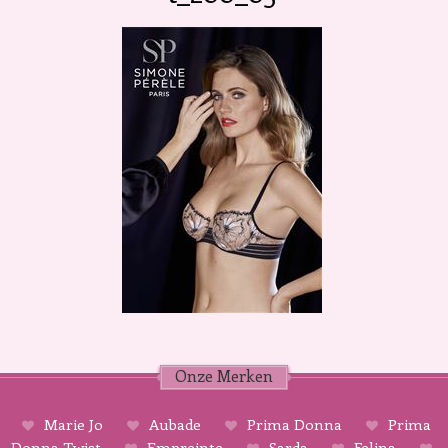
Onze Merken
Marie Jo
Aubade
Prima Donna
Prima
Donna Twist
Empreinte
Sarda
Felina