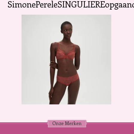
SimonePereleSINGULIEREopgaande
Onze Merken