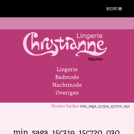
MENU
Lingerie
Badmode
Nachtmode
Overigen
Home
»
Sarda
»
min_saga_15c319_15c720_030
min_saga_15c319_15c720_030