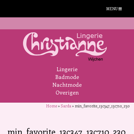
MENU
Lingerie
Badmode
Nachtmode
Overigen
Home
»
Sarda
»
min_favorite_13c347_13c710_230
min_favorite_13c347_13c710_230