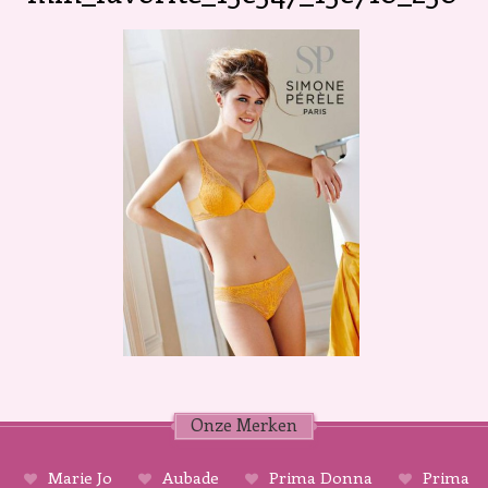
Onze Merken
Marie Jo
Aubade
Prima Donna
Prima