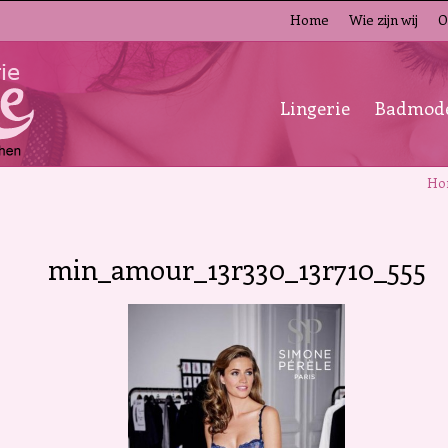
Home
Wie zijn wij
O
Lingerie
Badmod
Ho
min_amour_13r330_13r710_555