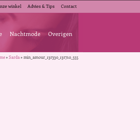
nze winkel
Advies & Tips
Contact
e
Nachtmode
Overigen
me
»
Sarda
»
min_amour_13r330_13r710_555