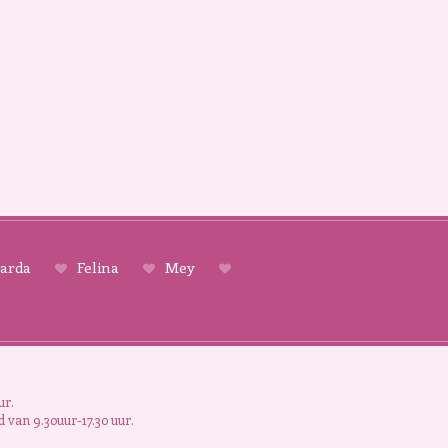
arda
Felina
Mey
ur.
 van 9.30uur-17.30 uur.