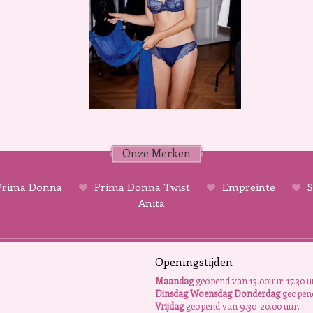
Onze Merken
rima Donna
Prima Donna Twist
Empreinte
S
Anita
Openingstijden
Maandag
geopend van 13.00uur-17.30 u
Dinsdag Woensdag Donderdag
geopend
Vrijdag
geopend van 9.30-20.00 uur.