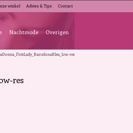
nze winkel
Advies & Tips
Contact
e
Nachtmode
Overigen
aDonna_FirstLady_BarcelonaBleu_low-res
ow-res