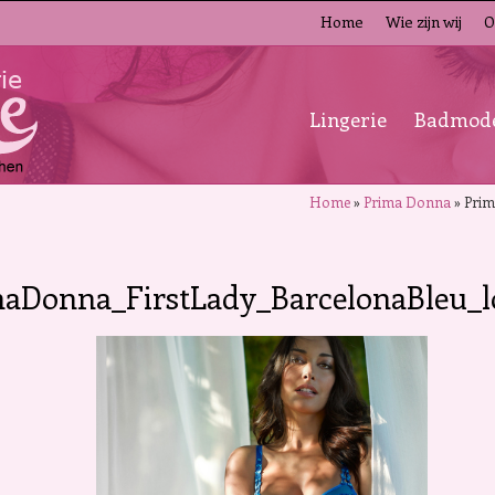
Home
Wie zijn wij
O
Lingerie
Badmod
Home
»
Prima Donna
»
Prim
maDonna_FirstLady_BarcelonaBleu_l