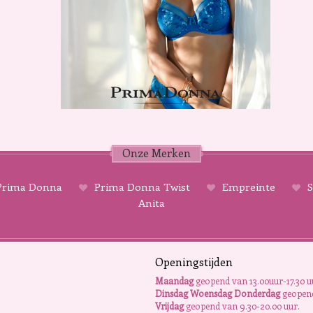
Onze Merken
rima Donna
Prima Donna Twist
Empreinte
S
Anita
Openingstijden
Maandag
geopend van 13.00uur-17.30 u
Dinsdag Woensdag Donderdag
geopend
Vrijdag
geopend van 9.30-20.00 uur.