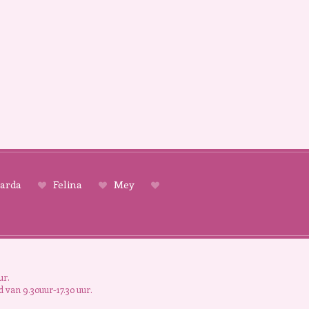
arda
Felina
Mey
ur.
 van 9.30uur-17.30 uur.