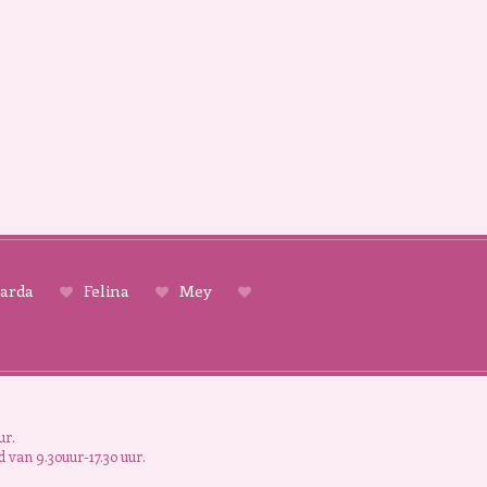
arda
Felina
Mey
ur.
 van 9.30uur-17.30 uur.