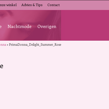
nze winkel
Advies & Tips
Contact
e
Nachtmode
Overigen
onna
»
PrimaDonna_Delight_Summer_Rose
e