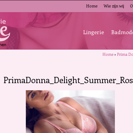
Home
Wie zijn wij
O
Lingerie
Badmod
Home
»
Prima D
PrimaDonna_Delight_Summer_Ros