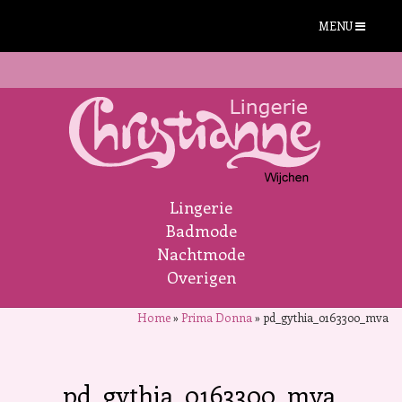
MENU
Lingerie
Badmode
Nachtmode
Overigen
Home
»
Prima Donna
»
pd_gythia_0163300_mva
pd_gythia_0163300_mva