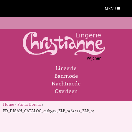
MENU
Lingerie
Badmode
Nachtmode
Overigen
Home
»
Prima Donna
»
PD_DISAH_CATALOG_0163424_ELP_0563422_ELP_04