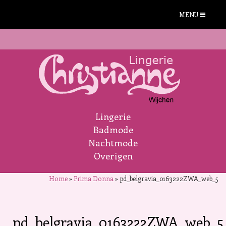
MENU
Lingerie
Badmode
Nachtmode
Overigen
Home
»
Prima Donna
»
pd_belgravia_0163222ZWA_web_5
pd_belgravia_0163222ZWA_web_5