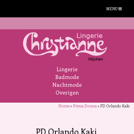
MENU
Lingerie
Badmode
Nachtmode
Overigen
Home
»
Prima Donna
»
PD Orlando Kaki
PD Orlando Kaki