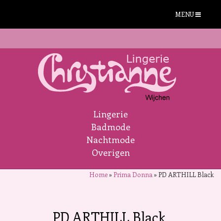
MENU
Lingerie
Badmode
Nachtmode
Overigen
Home
»
Prima Donna
»
PD ARTHILL Black
PD ARTHILL Black