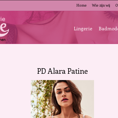
Home
Wie zijn wij
O
Lingerie
Badmod
PD Alara Patine