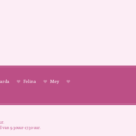
arda
Felina
Mey
ur.
 van 9.30uur-17.30 uur.