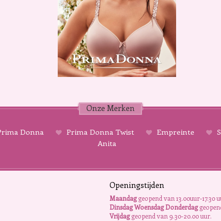
Onze Merken
rima Donna
Prima Donna Twist
Empreinte
S
Anita
Openingstijden
Maandag
geopend van 13.00uur-17.30 u
Dinsdag Woensdag Donderdag
geopend
Vrijdag
geopend van 9.30-20.00 uur.