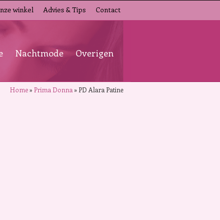
nze winkel
Advies & Tips
Contact
e
Nachtmode
Overigen
Home
»
Prima Donna
»
PD Alara Patine