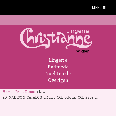
MENU
Lingerie
Badmode
Nachtmode
Overigen
Home
»
Prima Donna
»
Low-
PD_MADISON_CATALOG_0162120_CCL_0562127_CCL_SS23_01