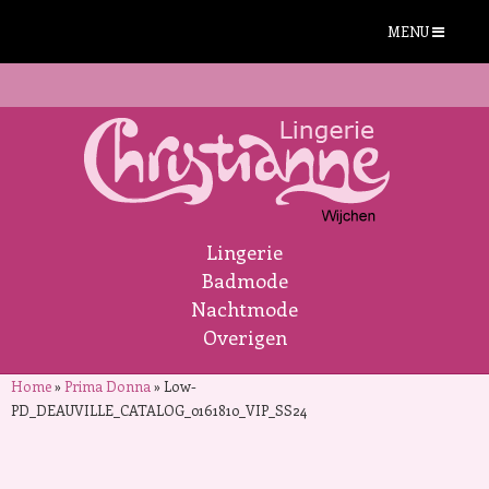
MENU
Lingerie
Badmode
Nachtmode
Overigen
Home
»
Prima Donna
»
Low-
PD_DEAUVILLE_CATALOG_0161810_VIP_SS24