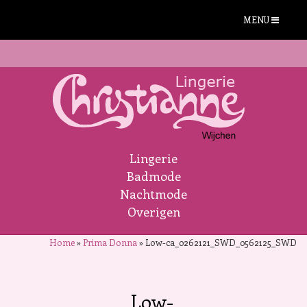
MENU
Lingerie
Badmode
Nachtmode
Overigen
Home
»
Prima Donna
»
Low-ca_0262121_SWD_0562125_SWD
Low-