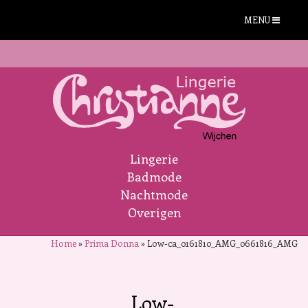
MENU
Lingerie
Badmode
Nachtmode
Overigen
Home
»
Prima Donna
»
Low-ca_0161810_AMG_0661816_AMG
Low-