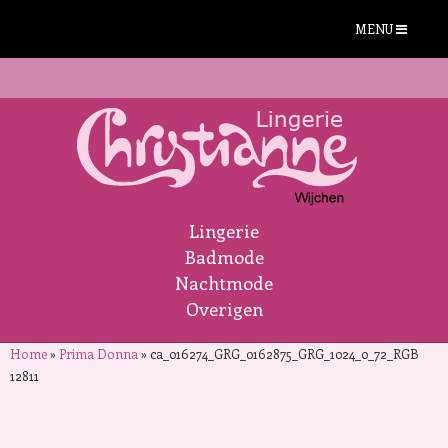
MENU
Lingerie
Badmode
Nachtmode
Overigen
Home
»
Prima Donna
»
ca_016274_GRG_0162875_GRG_1024_0_72_RGB
12811