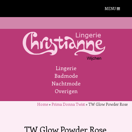
MENU
Lingerie
Badmode
Nachtmode
Overigen
Home
»
Prima Donna Twist
»
TW Glow Powder Rose
TW Glow Powder Rose