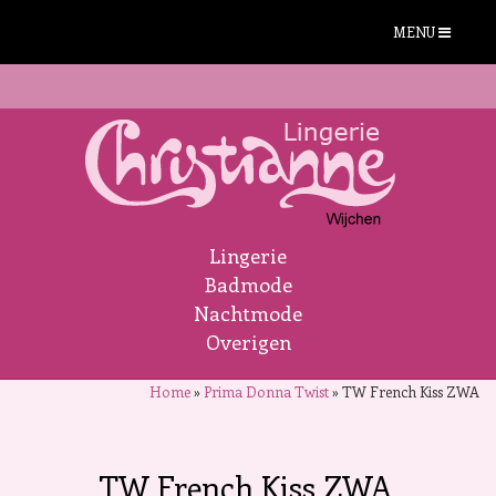
MENU
Lingerie
Badmode
Nachtmode
Overigen
Home
»
Prima Donna Twist
»
TW French Kiss ZWA
TW French Kiss ZWA