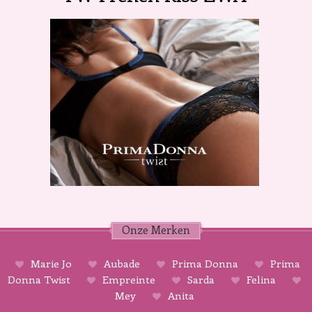
Onze Merken
Marie Jo
Aubade
Prima Donna
Prima
Donna Twist
Empreinte
Sarda
Felina
Mey
Anita