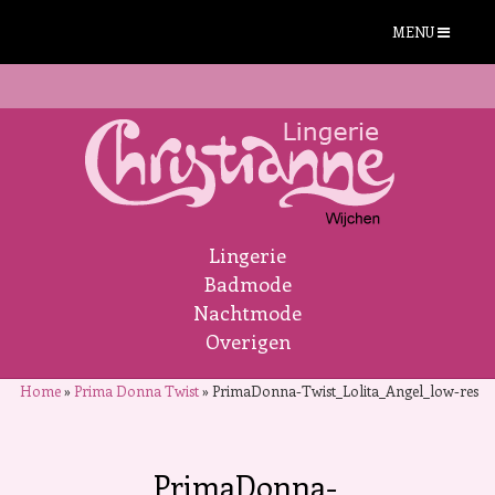
MENU
Lingerie
Badmode
Nachtmode
Overigen
Home
»
Prima Donna Twist
»
PrimaDonna-Twist_Lolita_Angel_low-res
PrimaDonna-