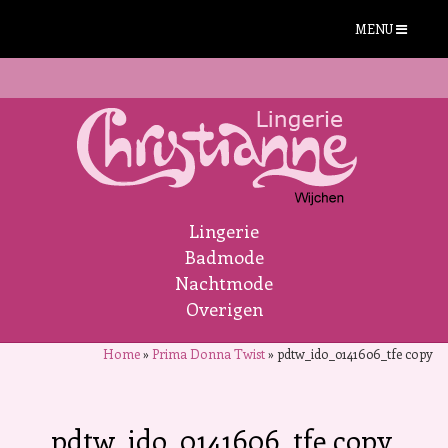
MENU
Lingerie
Badmode
Nachtmode
Overigen
Home
»
Prima Donna Twist
»
pdtw_ido_0141606_tfe copy
pdtw_ido_0141606_tfe copy