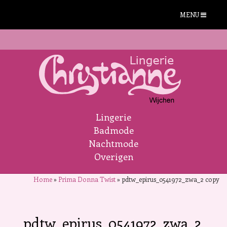
MENU
Lingerie
Badmode
Nachtmode
Overigen
Home
»
Prima Donna Twist
»
pdtw_epirus_0541972_zwa_2 copy
pdtw_epirus_0541972_zwa_2