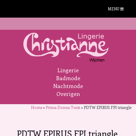
MENU
Lingerie
Badmode
Nachtmode
Overigen
Home
»
Prima Donna Twist
»
PDTW EPIRUS FPI triangle
PDTW EPIRUS FPI triangle