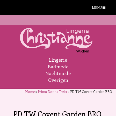
MENU
Lingerie
Badmode
Nachtmode
Overigen
Home
»
Prima Donna Twist
»
PD TW Covent Garden BRO
PD TW Covent Garden BRO