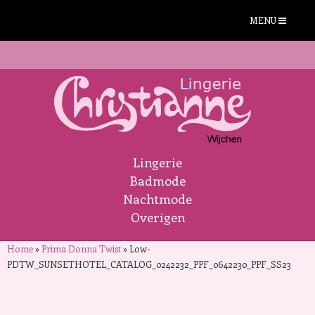
MENU
Lingerie
Badmode
Nachtmode
Overigen
Home
»
Prima Donna Twist
»
Low-
PDTW_SUNSETHOTEL_CATALOG_0242232_PPF_0642230_PPF_SS23