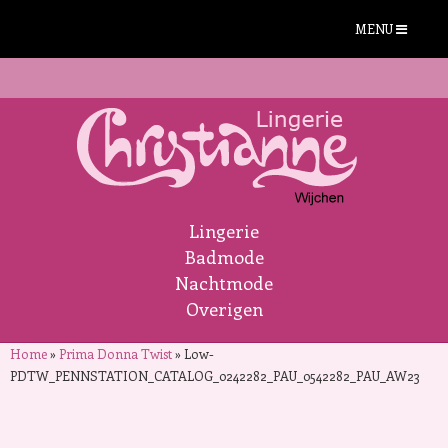
MENU
Lingerie
Badmode
Nachtmode
Overigen
Home
»
Prima Donna Twist
»
Low-
PDTW_PENNSTATION_CATALOG_0242282_PAU_0542282_PAU_AW23