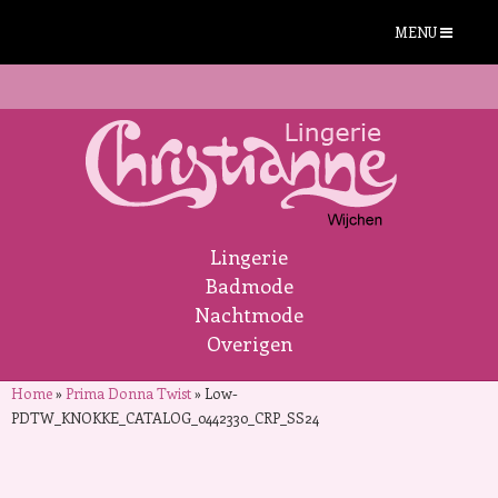
MENU
Lingerie
Badmode
Nachtmode
Overigen
Home
»
Prima Donna Twist
»
Low-
PDTW_KNOKKE_CATALOG_0442330_CRP_SS24