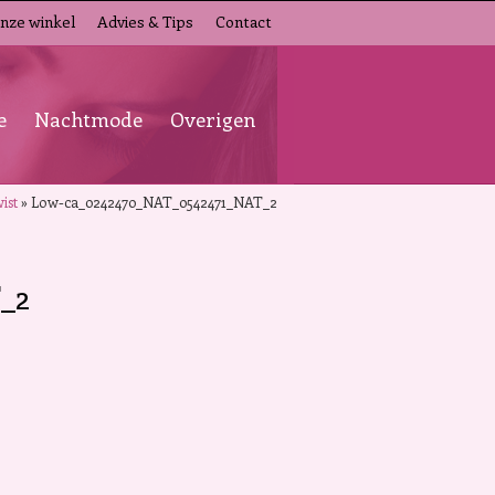
nze winkel
Advies & Tips
Contact
e
Nachtmode
Overigen
ist
»
Low-ca_0242470_NAT_0542471_NAT_2
_2