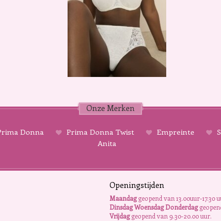
Onze Merken
rima Donna
Prima Donna Twist
Empreinte
S
Anita
Openingstijden
Maandag
geopend van 13.00uur-17.30 u
Dinsdag Woensdag Donderdag
geopend
Vrijdag
geopend van 9.30-20.00 uur.