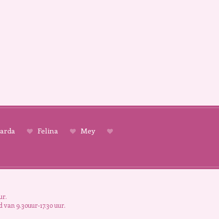
arda
Felina
Mey
ur.
 van 9.30uur-17.30 uur.