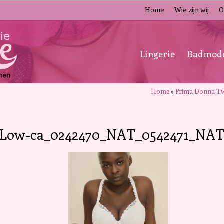
Home
Wie zijn wij
O
Lingerie
Badmod
Home
»
Prima Donna Tw
Low-ca_0242470_NAT_0542471_NAT