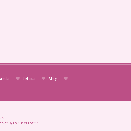
arda
Felina
Mey
ur.
 van 9.30uur-17.30 uur.