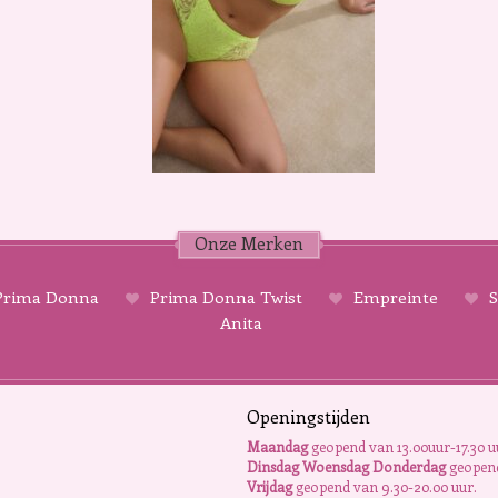
Onze Merken
rima Donna
Prima Donna Twist
Empreinte
S
Anita
Openingstijden
Maandag
geopend van 13.00uur-17.30 u
Dinsdag Woensdag Donderdag
geopend
Vrijdag
geopend van 9.30-20.00 uur.