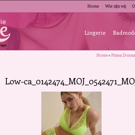
Home
Wie zijn wij
O
Lingerie
Badmod
Home
»
Prima Donna
Low-ca_0142474_MOJ_0542471_MO