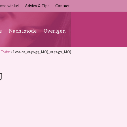
nze winkel
Advies & Tips
Contact
e
Nachtmode
Overigen
 Twist
»
Low-ca_0142474_MOJ_0542471_MOJ
J