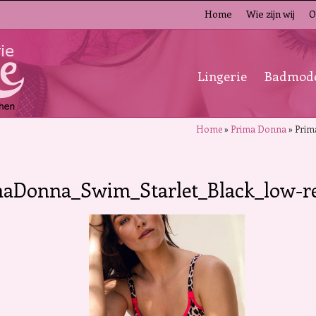
Home
Wie zijn wij
O
Lingerie
Badmod
Home
»
Prima Donna
»
Prim
maDonna_Swim_Starlet_Black_low-re