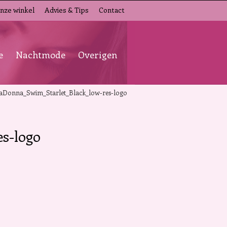
nze winkel
Advies & Tips
Contact
e
Nachtmode
Overigen
aDonna_Swim_Starlet_Black_low-res-logo
s-logo