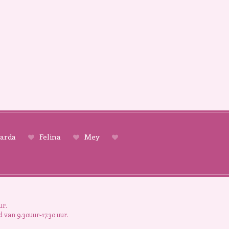
arda
Felina
Mey
ur.
 van 9.30uur-17.30 uur.