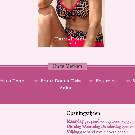
Onze Merken
rima Donna
Prima Donna Twist
Empreinte
S
Anita
Openingstijden
Maandag
geopend van 13.00uur-17.30 u
Dinsdag Woensdag Donderdag
geopend
Vrijdag
geopend van 9.30-20.00 uur.