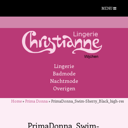
MENU
Lingerie
Badmode
Nachtmode
Overigen
Home
»
Prima Donna
»
PrimaDonna_Swim-Sherry_Black_high-res
PrimaDonna_Swim-