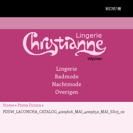
MENU
Lingerie
Badmode
Nachtmode
Overigen
Home
»
Prima Donna
»
PDSW_LACONCHA_CATALOG_4009616_MAI_4009650_MAI_SS23_02