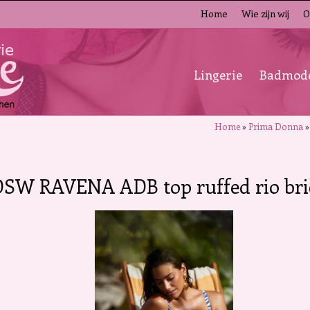
Home
Wie zijn wij
O
Lingerie
Badmod
Home
»
Prima Donna
SW RAVENA ADB top ruffed rio brie