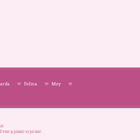
arda
Felina
Mey
ur.
 van 9.30uur-17.30 uur.