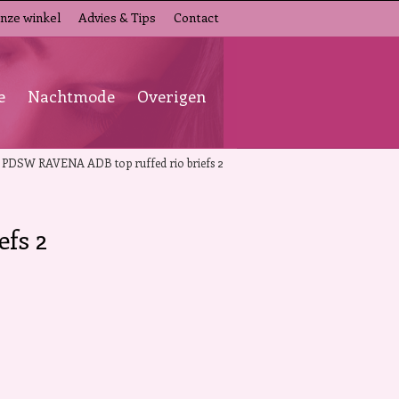
nze winkel
Advies & Tips
Contact
e
Nachtmode
Overigen
»
PDSW RAVENA ADB top ruffed rio briefs 2
fs 2