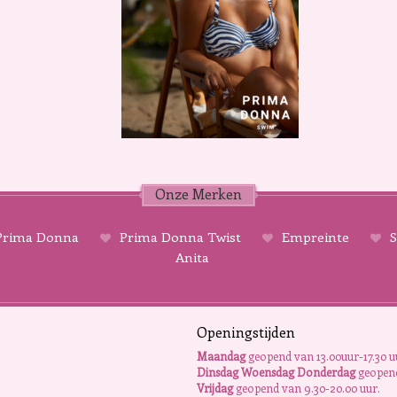
Onze Merken
rima Donna
Prima Donna Twist
Empreinte
S
Anita
Openingstijden
Maandag
geopend van 13.00uur-17.30 u
Dinsdag Woensdag Donderdag
geopend
Vrijdag
geopend van 9.30-20.00 uur.