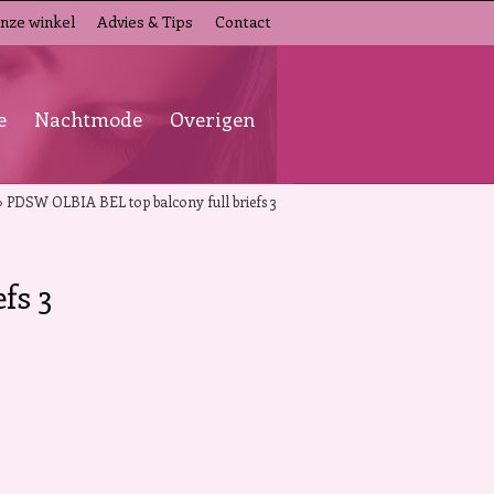
nze winkel
Advies & Tips
Contact
e
Nachtmode
Overigen
»
PDSW OLBIA BEL top balcony full briefs 3
fs 3