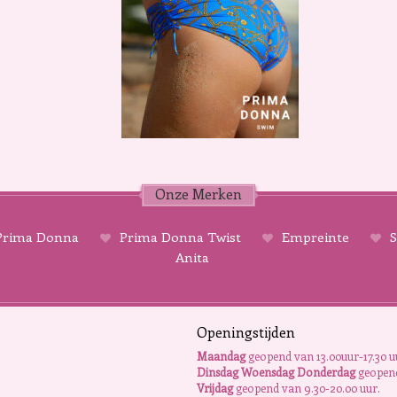
Onze Merken
rima Donna
Prima Donna Twist
Empreinte
S
Anita
Openingstijden
Maandag
geopend van 13.00uur-17.30 u
Dinsdag Woensdag Donderdag
geopend
Vrijdag
geopend van 9.30-20.00 uur.