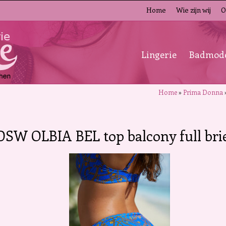
Home
Wie zijn wij
O
Lingerie
Badmod
Home
»
Prima Donna
DSW OLBIA BEL top balcony full brie