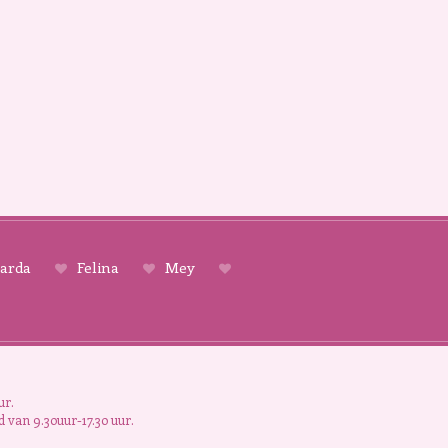
arda
Felina
Mey
ur.
 van 9.30uur-17.30 uur.