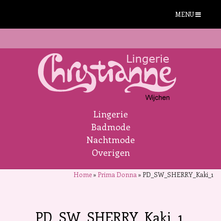
MENU
Lingerie
Badmode
Nachtmode
Overigen
Home
»
Prima Donna
»
PD_SW_SHERRY_Kaki_1
PD_SW_SHERRY_Kaki_1