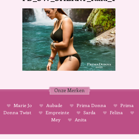
Onze Merken
Marie Jo
Aubade
Prima Donna
Prima
Donna Twist
Empreinte
Sarda
Felina
Mey
Anita