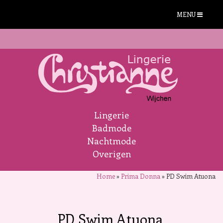
MENU
Lingerie
Badmode
Nachtmode
Overigen
Home
»
Prima Donna
»
PD Swim Atuona
PD Swim Atuona