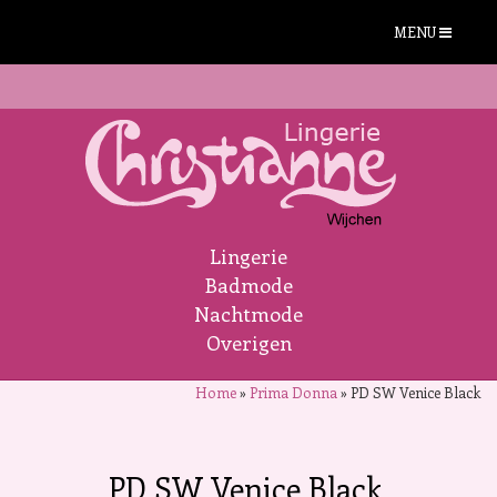
MENU
Lingerie
Badmode
Nachtmode
Overigen
Home
»
Prima Donna
»
PD SW Venice Black
PD SW Venice Black