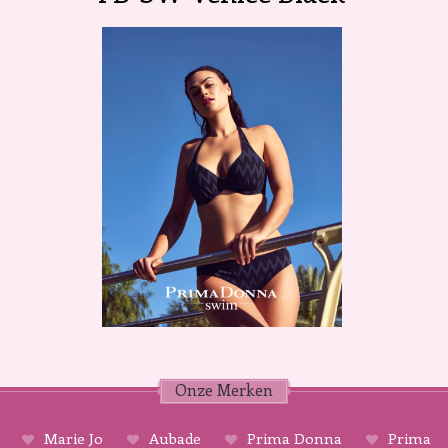
Onze Merken
Marie Jo
Aubade
Prima Donna
Prima