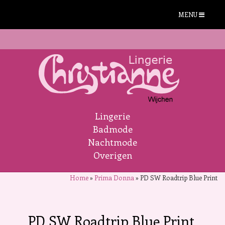
MENU
Lingerie
Badmode
Nachtmode
Overigen
Home
»
Prima Donna
»
PD SW Roadtrip Blue Print
PD SW Roadtrip Blue Print