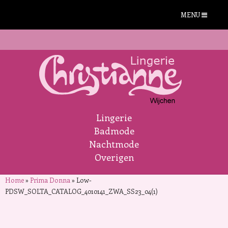
MENU
Lingerie
Badmode
Nachtmode
Overigen
Home
»
Prima Donna
»
Low-
PDSW_SOLTA_CATALOG_4010141_ZWA_SS23_04(1)