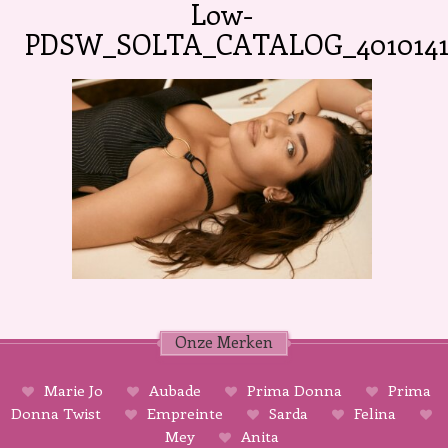
Low-
PDSW_SOLTA_CATALOG_4010141
Onze Merken
Marie Jo
Aubade
Prima Donna
Prima
Donna Twist
Empreinte
Sarda
Felina
Mey
Anita