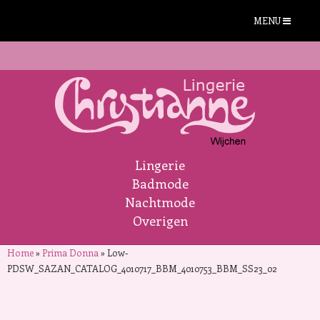
MENU
Lingerie
Badmode
Nachtmode
Overigen
Home
»
Prima Donna
»
Low-
PDSW_SAZAN_CATALOG_4010717_BBM_4010753_BBM_SS23_02