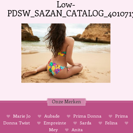
Low-
PDSW_SAZAN_CATALOG_4010717
Onze Merken
Marie Jo
Aubade
Prima Donna
Prima
Donna Twist
Empreinte
Sarda
Felina
Mey
Anita