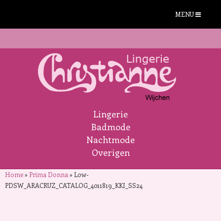
MENU
Lingerie
Badmode
Nachtmode
Overigen
Home
»
Prima Donna
»
Low-
PDSW_ARACRUZ_CATALOG_4011819_KKI_SS24