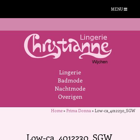
MENU
Lingerie
Badmode
Nachtmode
Overigen
Home
»
Prima Donna
»
Low-ca_4012230_SGW
Low-ca_4012230_SGW