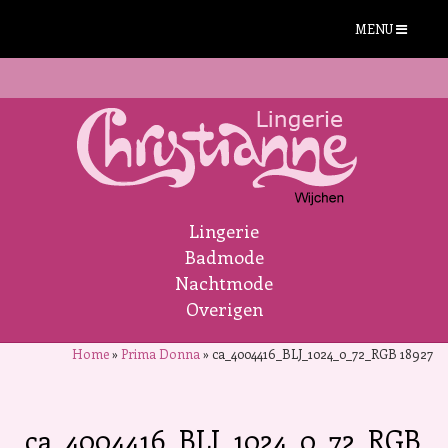
MENU
Lingerie
Badmode
Nachtmode
Overigen
Home
»
Prima Donna
»
ca_4004416_BLJ_1024_0_72_RGB 18927
ca_4004416_BLJ_1024_0_72_RGB