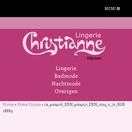
MENU
Lingerie
Badmode
Nachtmode
Overigen
Home
»
Prima Donna
»
ca_4004116_EXN_4004150_EXN_1024_0_72_RGB
18889