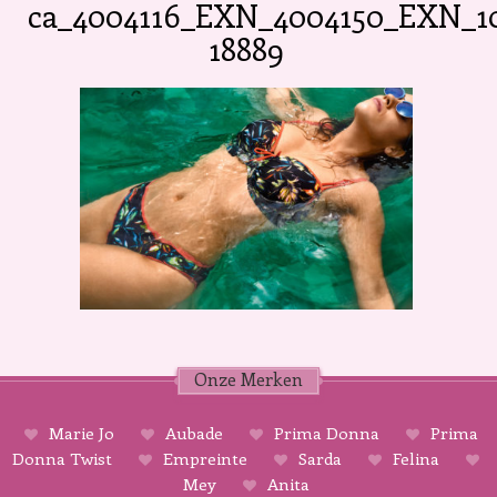
ca_4004116_EXN_4004150_EXN_1
18889
Onze Merken
Marie Jo
Aubade
Prima Donna
Prima
Donna Twist
Empreinte
Sarda
Felina
Mey
Anita