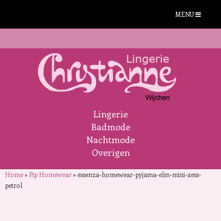
MENU
Lingerie
Badmode
Nachtmode
Overigen
Home
»
Pip Homewear
»
essenza-homewear-pyjama-elm-mini-xess-
petrol